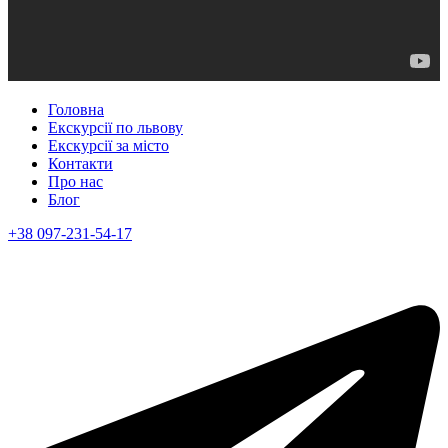
Головна
Екскурсії по львову
Екскурсії за місто
Контакти
Про нас
Блог
+38 097-231-54-17