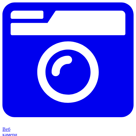
Веб
камери